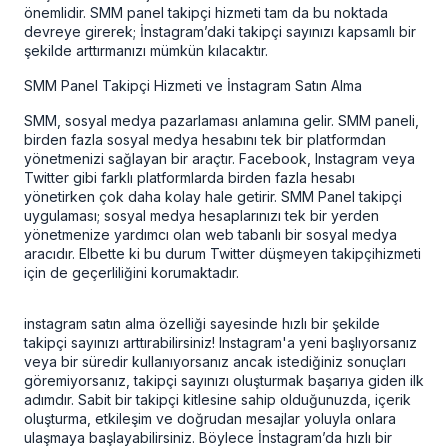
önemlidir.
SMM panel takipçi
hizmeti tam da bu noktada
devreye girerek; İnstagram’daki takipçi sayınızı kapsamlı bir
şekilde arttırmanızı mümkün kılacaktır.
SMM Panel Takipçi Hizmeti ve İnstagram Satın Alma
SMM, sosyal medya pazarlaması anlamına gelir. SMM paneli,
birden fazla sosyal medya hesabını tek bir platformdan
yönetmenizi sağlayan bir araçtır. Facebook, Instagram veya
Twitter gibi farklı platformlarda birden fazla hesabı
yönetirken çok daha kolay hale getirir.
SMM Panel takipçi
uygulaması; sosyal medya hesaplarınızı tek bir yerden
yönetmenize yardımcı olan web tabanlı bir sosyal medya
aracıdır. Elbette ki bu durum
Twitter düşmeyen takipçi
hizmeti
için de geçerliliğini korumaktadır.
instagram satın alma
özelliği sayesinde hızlı bir şekilde
takipçi sayınızı arttırabilirsiniz! Instagram'a yeni başlıyorsanız
veya bir süredir kullanıyorsanız ancak istediğiniz sonuçları
göremiyorsanız, takipçi sayınızı oluşturmak başarıya giden ilk
adımdır. Sabit bir takipçi kitlesine sahip olduğunuzda, içerik
oluşturma, etkileşim ve doğrudan mesajlar yoluyla onlara
ulaşmaya başlayabilirsiniz. Böylece İnstagram’da hızlı bir