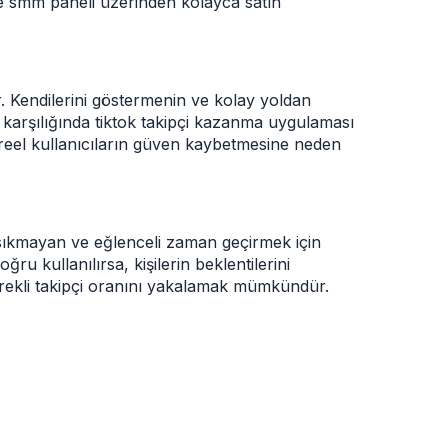
e smm paneli üzerinden kolayca satın
. Kendilerini göstermenin ve kolay yoldan
 karşılığında
tiktok takipçi kazanma uygulaması
 reel kullanıcıların güven kaybetmesine neden
ri sıkmayan ve eğlenceli zaman geçirmek için
ru kullanılırsa, kişilerin beklentilerini
erekli takipçi oranını yakalamak mümkündür.