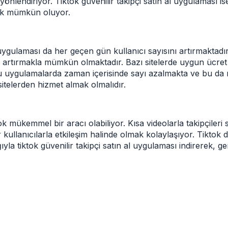
 yönlendiriyor.
Tiktok güvenilir takipçi satın al uygulaması
is
mek mümkün oluyor.
ygulaması da her geçen gün kullanıcı sayısını artırmaktadır
nı artırmakla mümkün olmaktadır. Bazı sitelerde uygun ücret
bu uygulamalarda zaman içerisinde sayı azalmakta ve bu da
sitelerden hizmet almak olmalıdır.
iktok mükemmel bir aracı olabiliyor. Kısa videolarla takipçile
kullanıcılarla etkileşim halinde olmak kolaylaşıyor. Tiktok doğ
ğıyla
tiktok güvenilir takipçi satın al
uygulaması indirerek, g